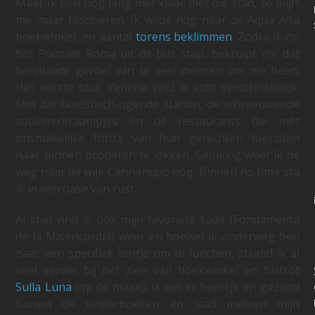
Maar ik ben nog lang niet klaar met die stad, ze blijft
me maar fascineren. Ik wilde nog naar de Aqua Alta
boekwinkel, en aantal
torens beklimmen
. Zodra ik op
het Piazzale Roma uit de bus stap, bekruipt me dat
benauwde gevoel van te veel mensen om me heen.
Het eerste stuk Venetië vind ik echt verschrikkelijk.
Met dat fascistisch-ogende station, de schreeuwende
souvenirkraampjes en de restaurants die met
onsmakelijke foto’s van hun gerechten toeristen
naar binnen proberen te lokken. Gelukkig weet ik de
weg naar de wijk Cannaregio nog. Binnen no time sta
ik in een oase van rust.
Al snel vind ik ook mijn favoriete kade (Fondamenta
de la Misericordia) weer en hoewel ik onderweg ben
naar een specifiek tentje om te lunchen, strand ik al
veel eerder bij het zien van boekwinkel en bistrot
Sulla Luna
(op de maan). Ik eet er heerlijk en gezond
tussen de kinderboeken en laad meteen mijn