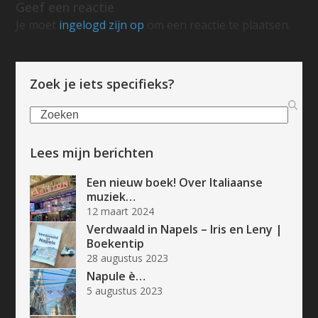
Geef een reactie
Je moet
ingelogd zijn op
om een reactie te plaatsen.
Zoek je iets specifieks?
Zoeken
Lees mijn berichten
Een nieuw boek! Over Italiaanse
muziek…
12 maart 2024
Verdwaald in Napels – Iris en Leny |
Boekentip
28 augustus 2023
Napule è…
5 augustus 2023