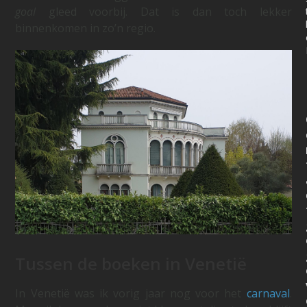
goal
gleed voorbij. Dat is dan toch lekker
binnenkomen in zo’n regio.
Tussen de boeken in Venetië
In Venetië was ik vorig jaar nog voor het
carnaval
.