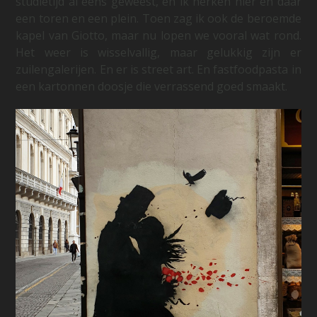
studietijd al eens geweest, en ik herken hier en daar
een toren en een plein. Toen zag ik ook de beroemde
kapel van Giotto, maar nu lopen we vooral wat rond.
Het weer is wisselvallig, maar gelukkig zijn er
zuilengalerijen. En er is street art. En fastfoodpasta in
een kartonnen doosje die verrassend goed smaakt.