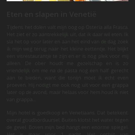
Eten en slapen in Venetië
Tijdens het dolen valt mijn oog op Osteria alla Frasca.
Het ziet er zo aantrekkelijk uit, dat ik daar wil eten. Ik
sla het op voor later en aan het eind van de dag zoek
ik mijn weg terug naar het kleine eettentje. Het blijkt
een visrestaurantje te zijn en er is nog plek voor mij
alleen. De ober houdt me gezelschap en is zo
vriendelijk om me na de pasta nog een half gerecht
aan te bieden, want die tonijn moet ik echt even
proeven. Hij nodigt me ook nog uit voor een grappa
later op de avond, maar helaas voor hem houd ik niet
van grappa…
Mijn hotel is goedkoop en Venetiaans. Dat betekent:
overal goudborduursel. Buiten klotst het water tegen
de gevel. Boven mijn bed hangt een enorme spiegel.
Het is maar voor 1 nacht. Het ontbijt van