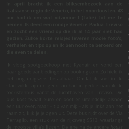
In april bracht ik een bliksembezoek aan de
Italiaanse regio de Veneto, in het noordoosten. 48
uur had ik om wat vitamine I (talië) tot me te
nemen. Ik deed een rondje Venetië-Padua-Treviso
en zocht een vriend op die ik al 14 jaar niet had
gezien. Zulke korte reisjes leveren mooie foto’s,
verhalen en tips op en ik ben nooit te beroerd om
die even te delen.
Ik vloog spotgoedkoop met Ryanair en vond een
paar goede aanbiedingen op booking.com. Zo hield ik
het nog enigszins betaalbaar. Omdat ik snel in de
stad wilde zijn en geen zin had in gedoe nam ik de
toeristenbus vanaf de luchthaven van Treviso. Die
bus kost twaalf euro en doet er uiteindelijk alsnog
een uur over, maar – tip van mij: – als je links aan het
raam zit, kijk je je ogen uit. Deze bus rijdt over de Via
Terraglio, een stuk van de rijksweg SS13, waarlangs
de mooiste villa’s liggen. De ene na de andere
house