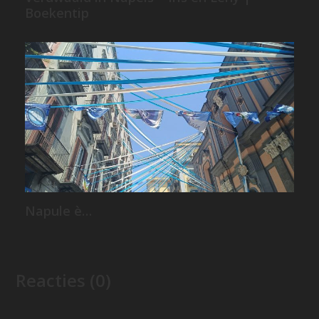
Boekentip
Napule è…
Reacties (0)