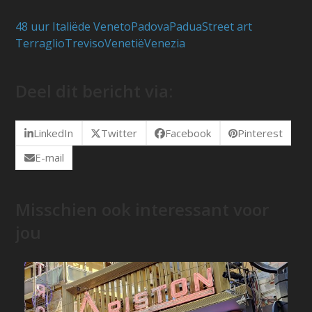
48 uur Italië
de Veneto
Padova
Padua
Street art
Terraglio
Treviso
Venetië
Venezia
Deel dit bericht via:
LinkedIn
Twitter
Facebook
Pinterest
E-mail
Misschien ook interessant voor
jou