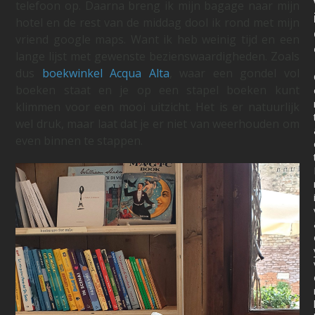
telefoon op. Daarna breng ik mijn bagage naar mijn
hotel en de rest van de middag dool ik rond met mijn
vriend google maps. Want ik heb weinig tijd en een
lange lijst met gewenste bezienswaardigheden. Zoals
dus
boekwinkel Acqua Alta
, waar een gondel vol
boeken staat en je op een stapel boeken kunt
klimmen voor een mooi uitzicht. Het is er natuurlijk
wel druk, maar laat dat je er niet van weerhouden om
even binnen te stappen.