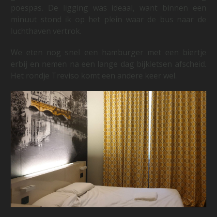
poespas. De ligging was ideaal, want binnen een
minuut stond ik op het plein waar de bus naar de
luchthaven vertrok.
We eten nog snel een hamburger met een biertje
erbij en nemen na een lange dag bijkletsen afscheid.
Het rondje Treviso komt een andere keer wel.