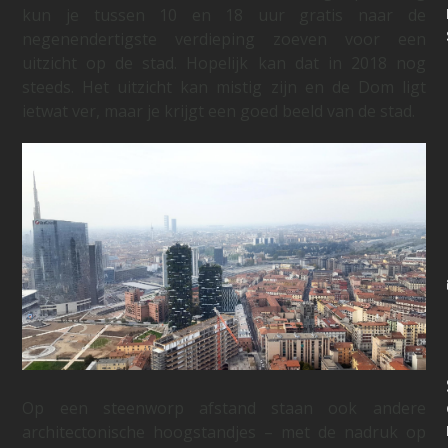
kun je tussen 10 en 18 uur gratis naar de
negenendertigste verdieping zoeven voor een
uitzicht op de stad. Hopelijk kan dat in 2018 nog
steeds. Het uitzicht kan mistig zijn en de Dom ligt
ietwat ver, maar je krijgt een goed beeld van de stad.
Op een steenworp afstand staan ook andere
architectonische hoogstandjes – met de nadruk op