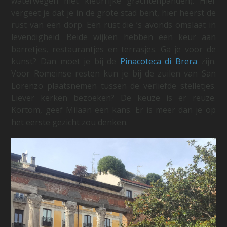
waterwegen met kleurrijke grachtenpanden). Hier
vergeet je dat je in de grote stad bent, hier heerst de
rust van een dorp. Een rust die ’s avonds omslaat in
levendigheid. Beide wijken hebben een keur aan
barretjes, restaurantjes en terrasjes. Ga je voor de
kunst? Dan moet je bij de
Pinacoteca di Brera
zijn.
Voor Romeinse resten kun je bij de zuilen van San
Lorenzo plaatsnemen tussen de verliefde stelletjes.
Liever kerken bezoeken? De keuze is er reuze.
Kortom, geef Milaan een kans. Er is meer dan je op
het eerste gezicht zou denken.