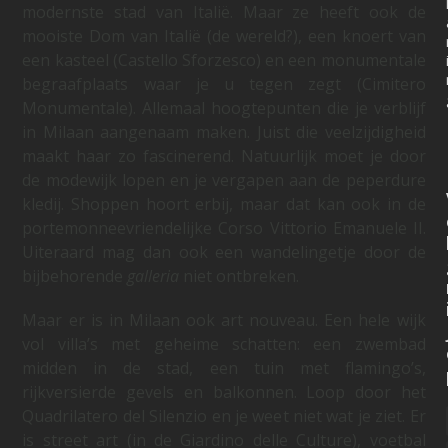
modernste stad van Italië. Maar ze heeft ook de
mooiste Dom van Italië (de wereld?), een knoert van
een kasteel (Castello Sforzesco) en een monumentale
begraafplaats waar je u tegen zegt (Cimitero
Monumentale). Allemaal hoogtepunten die je verblijf
in Milaan aangenaam maken. Juist die veelzijdigheid
maakt haar zo fascinerend. Natuurlijk moet je door
de modewijk lopen en je vergapen aan de peperdure
kledij. Shoppen hoort erbij, maar dat kan ook in de
portemonneevriendelijke Corso Vittorio Emanuele II.
Uiteraard mag dan ook een wandelingetje door de
bijbehorende
galleria
niet ontbreken.
Maar er is in Milaan ook art nouveau. Een hele wijk
vol villa’s met geheime schatten: een zwembad
midden in de stad, een tuin met flamingo’s,
rijkversierde gevels en balkonnen. Loop door het
Quadrilatero del Silenzio en je weet niet wat je ziet. Er
is street art (in de Giardino delle Culture), voetbal