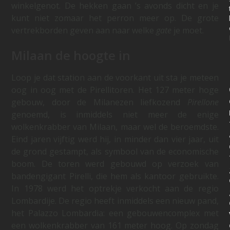
winkelgenot. De hekken gaan ’s avonds dicht en je
kunt niet zomaar het perron meer op. De grote
vertrekborden geven aan naar welke
gate
je moet.
Milaan de hoogte in
Loop je dat station aan de voorkant uit sta je meteen
oog in oog met de Pirellitoren. Het 127 meter hoge
gebouw, door de Milanezen liefkozend
Pirellone
genoemd, is inmiddels niet meer de enige
wolkenkrabber van Milaan, maar wel de beroemdste.
Eind jaren vijftig werd hij, in minder dan vier jaar, uit
de grond gestampt, als symbool van de economische
boom. De toren werd gebouwd op verzoek van
bandengigant Pirelli, die hem als kantoor gebruikte.
In 1978 werd het optrekje verkocht aan de regio
Lombardije. De regio heeft inmiddels een nieuw pand,
het Palazzo Lombardia: een gebouwencomplex met
een wolkenkrabber van 161 meter hoog. Op zondag