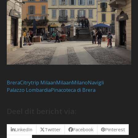
Brera
Citrytrip Milaan
Milaan
Milano
Navigli
Palazzo Lombardia
Pinacoteca di Brera
Deel dit bericht via:
LinkedIn
Twitter
Facebook
Pinterest