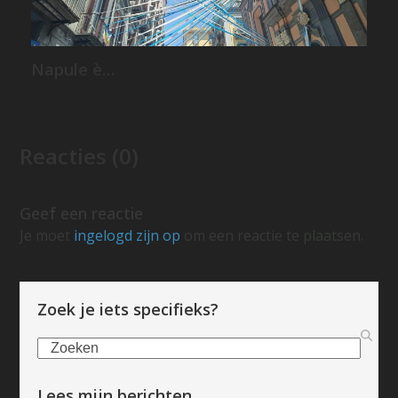
Napule è…
Reacties (0)
Geef een reactie
Je moet
ingelogd zijn op
om een reactie te plaatsen.
Zoek je iets specifieks?
Zoeken
Lees mijn berichten