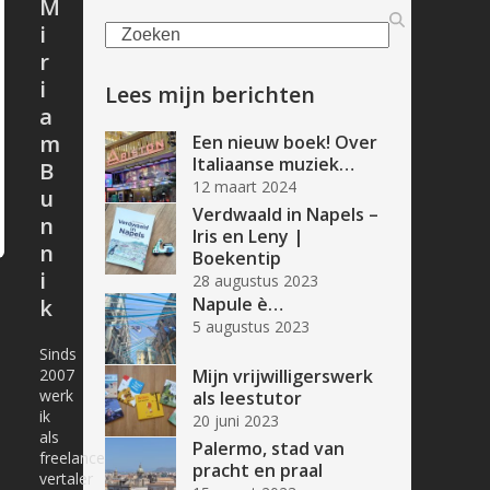
M
i
Zoeken
r
i
Lees mijn berichten
a
m
Een nieuw boek! Over
Italiaanse muziek…
B
12 maart 2024
u
Verdwaald in Napels –
n
Iris en Leny |
n
Boekentip
i
28 augustus 2023
Napule è…
k
5 augustus 2023
Sinds
2007
Mijn vrijwilligerswerk
werk
als leestutor
ik
20 juni 2023
als
Palermo, stad van
freelance
pracht en praal
vertaler