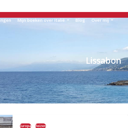
ingen
Mijn boeken over Italië
Blog
Over mij
Lissabon
Europa
Reizen