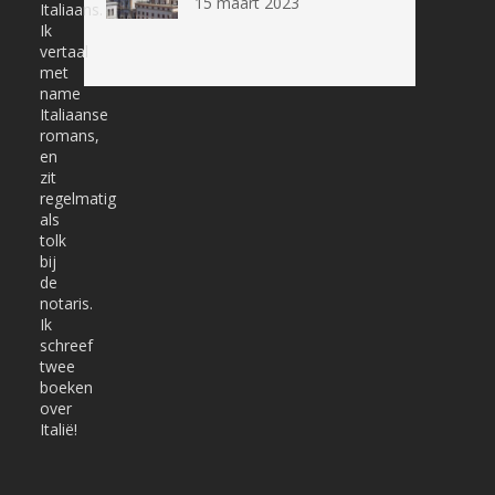
15 maart 2023
Italiaans.
Ik
vertaal
met
name
Italiaanse
romans,
en
zit
regelmatig
als
tolk
bij
de
notaris.
Ik
schreef
twee
boeken
over
Italië!