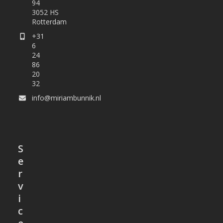
94
3052 HS
Rotterdam
+31
6
24
86
20
32
info@miriambunnik.nl
S
e
r
v
i
c