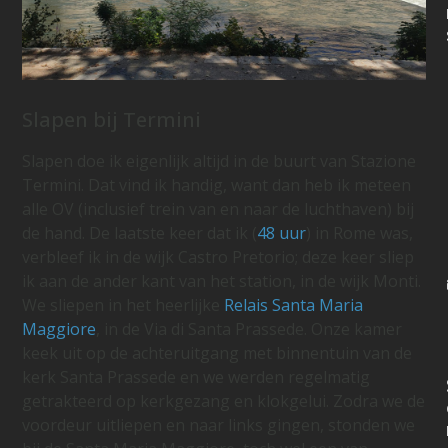
Slapen bij Termini
Slapen doe ik eigenlijk altijd in de buurt van Stazione
Termini. Dat vind ik handig, want dan heb ik meteen
alle OV (inclusief trein van en naar de luchthaven) bij
de hand. De laatste keer dat ik (
48 uur
) in Rome was,
verbleef ik in de wijk Castro Pretorio; deze keer sliep
ik aan de ander kant van het station, in de wijk Monti.
We sliepen in het heerlijke
Relais Santa Maria
Maggiore
, in de Via di Santa Prassede. Onze kamer
keek uit op de achteruitgang met binnentuin van de
kerk Santa Prassede en we werden regelmatig
getrakteerd op kerkgezang en klokgelui. Zodra we de
voordeur uitliepen en naar links gingen, stonden we