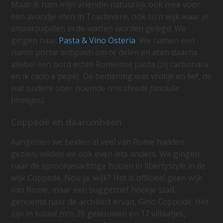
Maar ik nam mijn vriendin natuurlijk ook mee voor
een avondje eten in Trastevere, ook zo’n wijk waar je
smaakpapillen in de watten worden gelegd. We
gingen naar
Pasta & Vino Osteria
. We namen een
riante portie antipasti om te delen en aten daarna
allebei een bord echte Romeinse pasta (zij carbonara
en ik cacio e pepe). De bediening was vrolijk en lief, de
wat oudere ober noemde ons steeds
fanciulle
(meisjes).
Coppedè en daaromheen
Aangezien we beiden al veel van Rome hadden
gezien, wilden we ook even iets anders. We gingen
naar de sprookjesachtige huizen in libertystyle in de
wijk Coppedè. Nou ja, wijk? Het is officieel geen wijk
van Rome, maar een suggestief hoekje stad,
genoemd naar de architect ervan, Gino Coppodè. Het
zijn in totaal zo’n 26 gebouwen en 17 villaatjes,