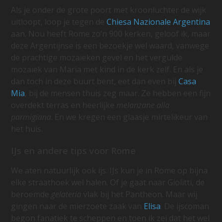
Als je onder de grote poort met kroonluchter de wijk
uitloopt, loop je tegen de
Chiesa Nazionale Argentina
aan. Nou heeft Rome zo’n 900 kerken, geloof ik, maar
deze Argentijnse is een bezoekje wel waard, vanwege
de prachtige mozaïeken gevel en het vergulde
mozaïek van Maria met kind in de kerk zelf. En als je
dan toch in deze buurt bent, eet dan even bij
Casa
Mia
, bij de mensen thuis zeg maar. Ze hebben een fijn
overdekt terras en heerlijke
melanzane alla
parmigiana
. En we kregen een glaasje mirtelikeur van
het huis.
IJs en andere tips voor Rome
We aten natuurlijk ook ijs. IJs kun je in Rome op bijna
elke straathoek wel halen. Of je gaat naar Giolitti, de
beroemde
gelateria
vlak bij het Pantheon. Maar wij
gingen naar de mierzoete zaak van
Elisa
. De ijscoman
begon fanatiek te scheppen en toen ik zei dat het wel