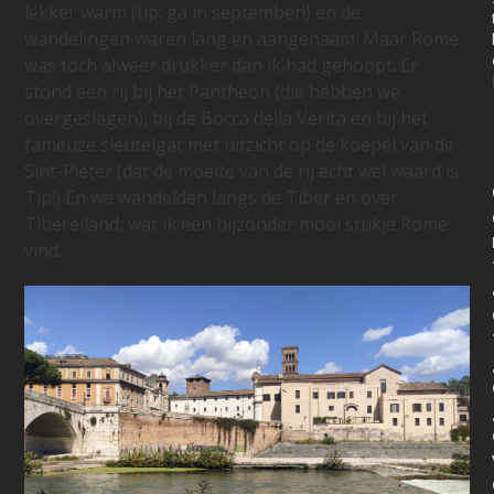
lekker warm (tip: ga in september!) en de
wandelingen waren lang en aangenaam. Maar Rome
was toch alweer drukker dan ik had gehoopt. Er
stond een rij bij het Pantheon (die hebben we
overgeslagen), bij de Bocca della Verità en bij het
fameuze sleutelgat met uitzicht op de koepel van de
Sint-Pieter (dat de moeite van de rij echt wel waard is.
Tip!) En we wandelden langs de Tiber en over
Tibereiland, wat ik een bijzonder mooi stukje Rome
vind.