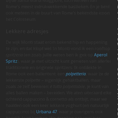
bij de Santa Maria Maggiore, toch wel een van
Rome’s meest indrukwekkende basilieken. En je bent
ook meteen in de buurt van Rome’s bekendste icoon:
het Colosseum.
Lekkere adresjes
De wijk Monti staat erom bekend hip en happening
te zijn, en dat klopt wel. In Monti vond ik een rooftop
spritzeria
(en zoals jullie weten ben ik gek op
Aperol
Spritz
), waar je met uitzicht kunt genieten van allerlei
traditionele en originele spritzers. Ik ontdekte in
Rome ook een ballentent: een
polpetteria
, waar ze de
lekkerste
polpette
– eigenlijk gehaktballen, maar
zoals ze zelf beweren:
è tutto polpettabile
, je kunt van
alles ballen maken – bereiden. We aten uiteraard elke
ochtend cappuccino & cornetto als ontbijt, maar we
haalden ook een keer lekkere yoghurt (en natuurlijk
cappuccino) bij
Urbana 47
, waar je overigens ook
heerlijk kunt lunchen. We dronken ook veel bier,