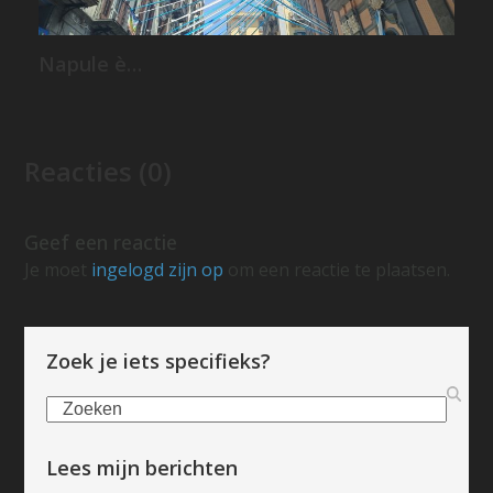
Napule è…
Reacties (0)
Geef een reactie
Je moet
ingelogd zijn op
om een reactie te plaatsen.
Zoek je iets specifieks?
Zoeken
Lees mijn berichten