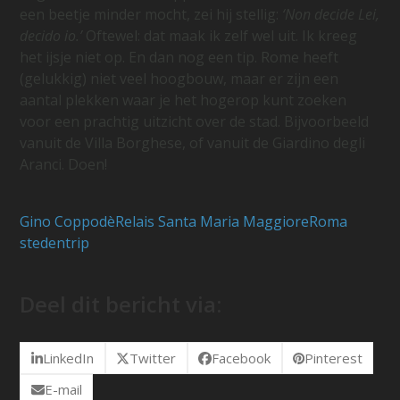
een beetje minder mocht, zei hij stellig:
‘Non decide Lei,
decido io.’
Oftewel: dat maak ik zelf wel uit. Ik kreeg
het ijsje niet op. En dan nog een tip. Rome heeft
(gelukkig) niet veel hoogbouw, maar er zijn een
aantal plekken waar je het hogerop kunt zoeken
voor een prachtig uitzicht over de stad. Bijvoorbeeld
vanuit de Villa Borghese, of vanuit de Giardino degli
Aranci. Doen!
Gino Coppodè
Relais Santa Maria Maggiore
Roma
stedentrip
Deel dit bericht via:
LinkedIn
Twitter
Facebook
Pinterest
E-mail