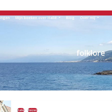
ingen
Mijn boeken over Italië
Blog
Over mij
folklore
Italië
Reizen