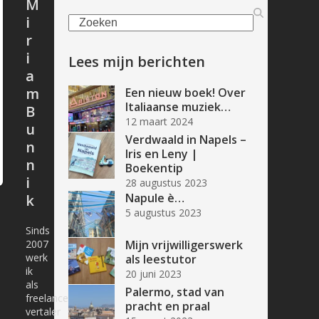
M
i
Zoeken
r
i
Lees mijn berichten
a
m
Een nieuw boek! Over
Italiaanse muziek…
B
12 maart 2024
u
Verdwaald in Napels –
n
Iris en Leny |
n
Boekentip
i
28 augustus 2023
Napule è…
k
5 augustus 2023
Sinds
2007
Mijn vrijwilligerswerk
werk
als leestutor
ik
20 juni 2023
als
Palermo, stad van
freelance
pracht en praal
vertaler