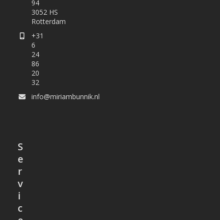
94
3052 HS
Rotterdam
+31
6
24
86
20
32
info@miriambunnik.nl
S
e
r
v
i
c