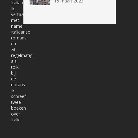
15 maart 2023
Italiaans.
Ik
vertaal
met
name
Italiaanse
romans,
en
zit
regelmatig
als
tolk
bij
de
notaris.
Ik
schreef
twee
boeken
over
Italië!