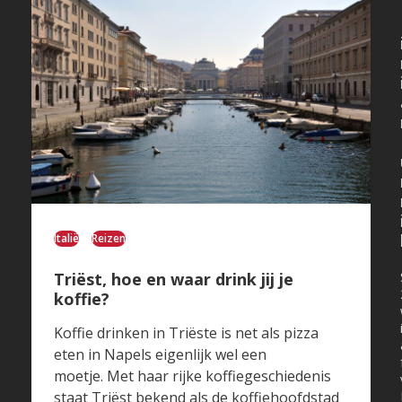
Italië
Reizen
Triëst, hoe en waar drink jij je
koffie?
Koffie drinken in Triëste is net als pizza
eten in Napels eigenlijk wel een
moetje. Met haar rijke koffiegeschiedenis
staat Triëst bekend als de koffiehoofdstad